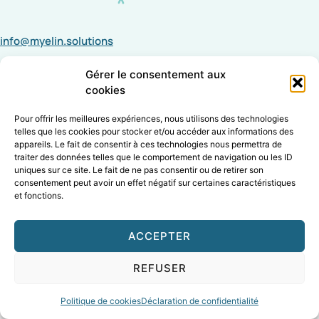
info@myelin.solutions
(438) 529-0102
Gérer le consentement aux
CP 97552 Verdun CP Wellington QC
cookies
Pour offrir les meilleures expériences, nous utilisons des technologies
telles que les cookies pour stocker et/ou accéder aux informations des
appareils. Le fait de consentir à ces technologies nous permettra de
traiter des données telles que le comportement de navigation ou les ID
uniques sur ce site. Le fait de ne pas consentir ou de retirer son
Tous les droits sont réservés. © 2020 Mylin.
consentement peut avoir un effet négatif sur certaines caractéristiques
et fonctions.
Conditions d'utilisation. Politique de confidentialité.
ACCEPTER
REFUSER
Politique de cookies
Déclaration de confidentialité