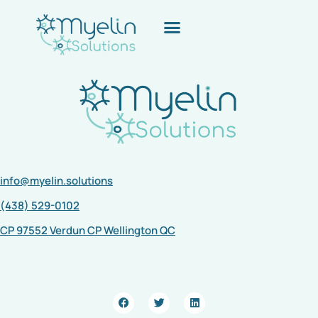
Myelin est fier qu’on parle de nous dans
#UdeM_Nouvelles où on donne des détails sur notre
participation lors de la #Creative_Business_Cu…
info@myelin.solutions
(438) 529-0102
CP 97552 Verdun CP Wellington QC