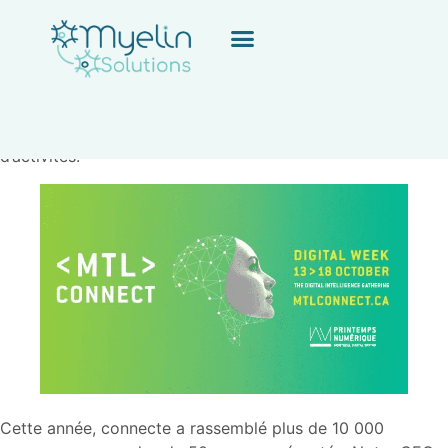
C’est avec immense plaisir que nous avons participé à la
semaine numérique
CONNECT
ce mois dernier,
l’événement novateur présenté par le Printemps numérique
! Celui-ci vise à aborder le champ numérique de façon
transversale, à travers ses impacts économiques, sociaux,
culturels et environnementaux dans divers secteurs
d’activités.
Cette année, connecte a rassemblé plus de 10 000